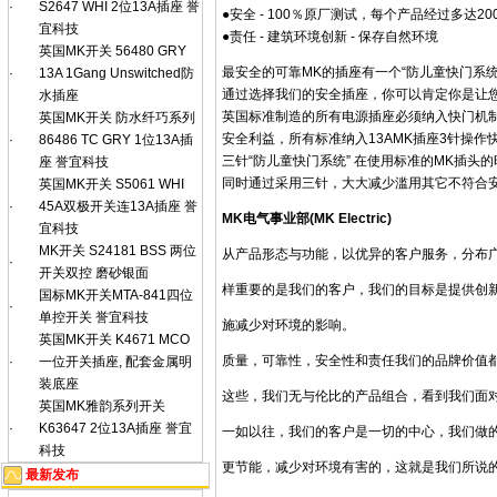
·
S2647 WHI 2位13A插座 誉
●安全 - 100％原厂测试，每个产品经过多达2
宜科技
●责任 - 建筑环境创新 - 保存自然环境
英国MK开关 56480 GRY
最安全的可靠MK的插座有一个“防儿童快门系
·
13A 1Gang Unswitched防
通过选择我们的安全插座，你可以肯定你是让
水插座
英国标准制造的所有电源插座必须纳入快门机制
英国MK开关 防水纤巧系列
安全利益，所有标准纳入13AMK插座3针操作
·
86486 TC GRY 1位13A插
三针“防儿童快门系统” 在使用标准的MK插头
座 誉宜科技
同时通过采用三针，大大减少滥用其它不符合安
英国MK开关 S5061 WHI
·
45A双极开关连13A插座 誉
MK电气事业部(MK Electric)
宜科技
MK开关 S24181 BSS 两位
从产品形态与功能，以优异的客户服务，分布
·
开关双控 磨砂银面
样重要的是我们的客户，我们的目标是提供创新
国标MK开关MTA-841四位
·
单控开关 誉宜科技
施减少对环境的影响。
英国MK开关 K4671 MCO
质量，可靠性，安全性和责任我们的品牌价值
·
一位开关插座, 配套金属明
装底座
这些，我们无与伦比的产品组合，看到我们面
英国MK雅韵系列开关
·
K63647 2位13A插座 誉宜
一如以往，我们的客户是一切的中心，我们做
科技
更节能，减少对环境有害的，这就是我们所说的
最新发布