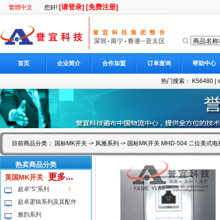
[请登录]
[免费注册]
繁體中文
您好!
首页
企业简介
合作加盟
订单查询
帮助中心
热门搜索：
K56480
|
目前商品分类：
国标MK开关
->
风雅系列
-> 国标MK开关 MHD-504 二位美式
热卖商品分类
更多...
英国MK开关
超卓“S”系列
超卓逻辑系列及其配件
雅韵系列