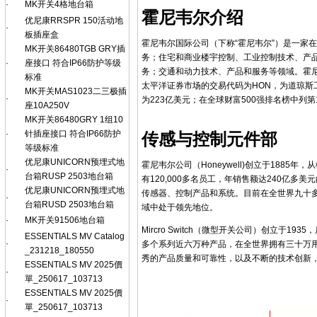
·
MK开关4格地台箱
霍尼韦尔介绍
优尼康RRSPR 150活动地
·
板插座盒
霍尼韦尔国际公司（下称“霍尼韦尔”）是一家
MK开关86480TGB GRY插
务；住宅和商业楼宇控制、工业控制技术、产
·
座接口 符合IP66防护等级
务；交通和动力技术、产品和服务等领域。霍尼
标准
太平洋证券市场的交易代码为HON，为道琼斯工
MK开关MAS1023二三极插
·
为223亿美元；在全球财富500强排名榜中列第
座10A250V
MK开关86480GRY 1组10
·
针插座接口 符合IP66防护
传感与控制元件部
等级标准
优尼康UNICORN预埋式地
霍尼韦尔公司（Honeywell)创立于188
·
台箱RUSP 2503地台箱
有120,000多名员工，年销售额达240亿
优尼康UNICORN预埋式地
传感器、控制产品和系统。目前在全世界九十
·
台箱RUSD 2503地台箱
域中处于领先地位。
·
MK开关91506地台箱
Mircro Switch（微型开关公司）创立于
ESSENTIALS MV Catalog
·
多个系列近六万种产品，在全世界拥有三十万
_231218_180550
秀的产品质量和可靠性，以及不断的技术创新
ESSENTIALS MV 2025價
·
單_250617_103713
ESSENTIALS MV 2025價
·
單_250617_103713