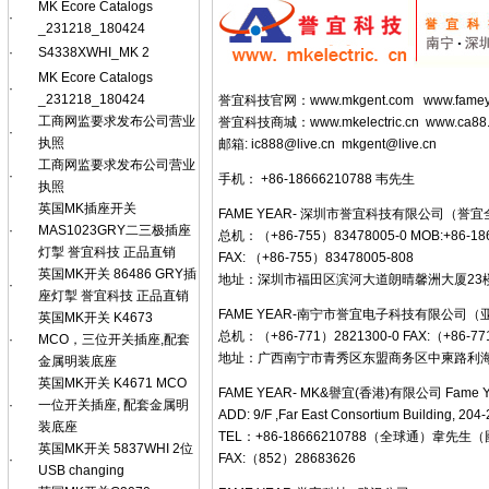
MK Ecore Catalogs
·
_231218_180424
·
S4338XWHI_MK 2
MK Ecore Catalogs
·
_231218_180424
誉宜科技官网：
www.mkgent.com
www.famey
工商网监要求发布公司营业
誉宜科技商城：
www.mkelectric.cn
www.ca88
·
执照
邮箱:
ic888@live.cn
mkgent@live.cn
工商网监要求发布公司营业
·
手机： +86-18666210788 韦先生
执照
英国MK插座开关
FAME YEAR- 深圳市誉宜科技有限公司（誉
·
MAS1023GRY二三极插座
总机：（+86-755）83478005-0 MOB:+86-1
灯掣 誉宜科技 正品直销
FAX: （+86-755）83478005-808
英国MK开关 86486 GRY插
地址：深圳市福田区滨河大道朗晴馨洲大厦23楼F
·
座灯掣 誉宜科技 正品直销
FAME YEAR-南宁市誉宜电子科技有限公司
英国MK开关 K4673
总机：（+86-771）2821300-0 FAX:（+86-77
·
MCO，三位开关插座,配套
地址：广西南宁市青秀区东盟商务区中柬路利海亚洲
金属明装底座
英国MK开关 K4671 MCO
FAME YEAR- MK&譽宜(香港)有限公司 Fame Y
·
一位开关插座, 配套金属明
ADD: 9/F ,Far East Consortium Building, 20
装底座
TEL：+86-18666210788（全球通）韋
英国MK开关 5837WHI 2位
FAX:（852）28683626
·
USB changing