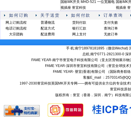
国标MK开关 MHD-521 一位宽频电
国标MK开
视插座 誉宜科技
视插座 
如何订购
关于送货
如何付款
订单查询
网上订购流程
普通物流
货到付款
支付失败
电话订购流程
配送方式
银行汇款
查询订单
大宗团购
配送费用
网上支付
无效订单
手 机:南宁18978181895（微信Wechat) 深
总机:南宁0771-2821300-0 深圳:
FAME YEAR-南宁市誉宜电子科技有限公司（亚太区营销展示物流
FAME YEAR-深圳市誉宜科技有限公司（誉宜全球技术
FAME YEAR- 譽宜(香港)有限公司 （国际商务联
客服E_mail ：25703145@QQ
1997-2030誉宜科技英国MK开关专网——拥有可提供全方位的专业
誉宜科技原创
版权所有：誉宜（香港．深圳．南宁）科技有限公司 南