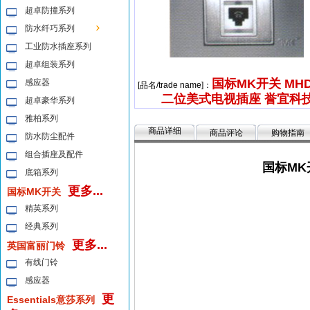
超卓防撞系列
防水纤巧系列
工业防水插座系列
超卓组装系列
国标MK开关 MHD
感应器
[品名/trade name]：
二位美式电视插座 誉宜科
超卓豪华系列
雅柏系列
商品详细
商品评论
购物指南
防水防尘配件
组合插座及配件
国标MK
底箱系列
更多...
国标MK开关
精英系列
经典系列
更多...
英国富丽门铃
有线门铃
感应器
更
Essentials意莎系列