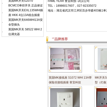
英国MK开关G2070
FAME YEAR 誉宜科技--武汉公司
·
BCMCO单控开关 正品保证
TEL：18986017607，027-82335072
英国MK开关EXL135WHI插
地址：湖北省武汉市江岸区百步华庭403栋1单元802
·
座 HKK 4位13A组合插座
英国MK开关646WHI13A安
·
全型插头
英国MK开关 S8522 WHI 2
·
位调光器
“”品牌推荐
英国MK接线座 S1072 WHI 13A带
MK开关S4
保险丝接线插座 誉宜科技
型（灯曲