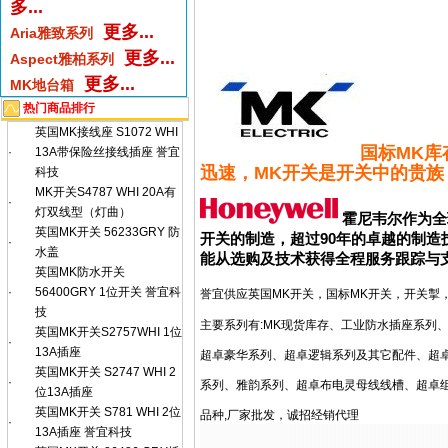
多...
更多...
Aria雅致系列
更多...
Aspect雅柏系列
更多...
MK地台箱
热门商品排行
英国MK接线座 S1072 WHI
国标MK
·
13A带保险丝接线插座 誉宜
迅速，MK开关是开关中的贵族
科技
MK开关S4787 WHI 20A有
·
灯双线型（灯曲）
霍尼韦尔
作为全
英国MK开关 56233GRY 防
开关的制造，超过90年的卓越的制造技
·
水盖
能从选购及技术获得全程服务跟踪与
英国MK防水开关
·
56400GRY 1位开关 誉宜科
誉宜供应英国MK开关，国标MK开关，开关掣，
技
主要系列有:MK现货库存、工业防水插座系列
英国MK开关S2757WHI 1位
·
13A插座
超卓豪华系列、超卓逻辑系列及其它配件、超
英国MK开关 S2747 WHI 2
·
系列、雅韵系列、超卓布电灵母线线槽、超卓组
位13A插座
英国MK开关 S781 WHI 2位
品种,厂家批发，诚招经销代理
·
13A插座 誉宜科技