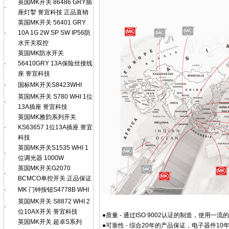
英国MK开关 86486 GRY插
·
座灯掣 誉宜科技 正品直销
英国MK开关 56401 GRY
·
10A 1G 2W SP SW IP56防
水开关双控
英国MK防水开关
·
56410GRY 13A保险丝接线
座 誉宜科技
·
国标MK开关S8423WHI
英国MK开关 S780 WHI 1位
·
13A插座 誉宜科技
英国MK雅韵系列开关
·
KS63657 1位13A插座 誉宜
科技
英国MK开关S1535 WHI 1
·
位调光器 1000W
英国MK开关G2070
·
BCMCO单控开关 正品保证
·
MK 门钟按钮S4778B WHI
英国MK开关 S8872 WHI 2
·
位10AX开关 誉宜科技
●质量 - 通过ISO 9002认证的制造，使用一
英国MK开关 超卓S系列
●可靠性 - 综合20年的产品保证，电子器件1