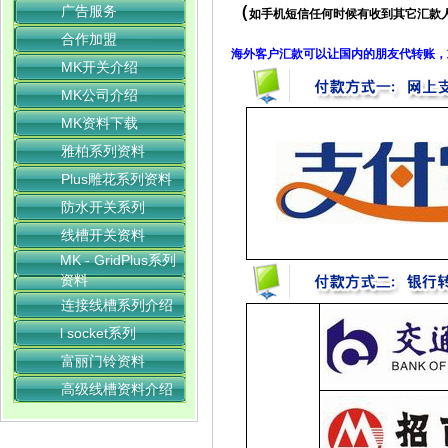
（
广告服务
如手机短信任何时候有收到其它汇款
合作加盟
海外客户汇款可以让国内的朋友代转账，
MK开关介绍
MK公司介绍
MK资料下载
雅柏系列资料
Plus雕花系列资料
防水开关系列
线槽开关资料
MK - GridPlus系列
资料
连接线槽系列介绍
l socket系列
富丽门铃资料
高级线槽资料介绍