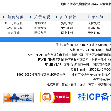
地址：香港九龍彌敦道
204-206
號遠東
如何订购
关于送货
如何付款
订单查询
网上订购流程
普通物流
货到付款
支付失败
电话订购流程
配送方式
银行汇款
查询订单
大宗团购
配送费用
网上支付
无效订单
手 机:南宁18978181895（微信Wechat) 深
总机:南宁0771-2821300-0 深圳:
FAME YEAR-南宁市誉宜电子科技有限公司（亚太区营销展示物流
FAME YEAR-深圳市誉宜科技有限公司（誉宜全球技术
FAME YEAR- 譽宜(香港)有限公司 （国际商务联
客服E_mail ：25703145@QQ
1997-2030誉宜科技英国MK开关专网——拥有可提供全方位的专业
誉宜科技原创
版权所有：誉宜（香港．深圳．南宁）科技有限公司 南