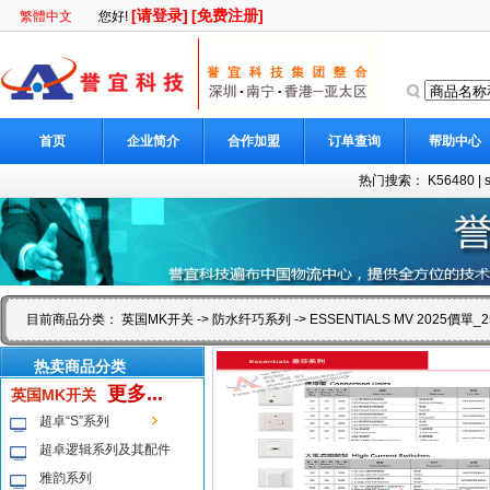
[请登录]
[免费注册]
繁體中文
您好!
首页
企业简介
合作加盟
订单查询
帮助中心
热门搜索：
K56480
|
目前商品分类：
英国MK开关
->
防水纤巧系列
-> ESSENTIALS MV 2025價單_2
热卖商品分类
更多...
英国MK开关
超卓“S”系列
超卓逻辑系列及其配件
雅韵系列