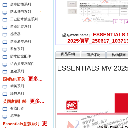
超卓防撞系列
防水纤巧系列
工业防水插座系列
1
2
3
超卓组装系列
ESSENTIALS 
感应器
[品名/trade name]：
2025價單_250617_10371
超卓豪华系列
雅柏系列
商品详细
商品评论
购物指南
防水防尘配件
组合插座及配件
ESSENTIALS MV 202
底箱系列
更多...
国标MK开关
精英系列
经典系列
更多...
英国富丽门铃
有线门铃
感应器
更
Essentials意莎系列