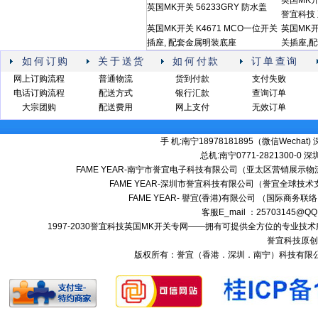
英国MK开
英国MK开关 56233GRY 防水盖
誉宜科技
英国MK开关 K4671 MCO一位开关
英国MK开
插座, 配套金属明装底座
关插座,
如何订购
关于送货
如何付款
订单查询
网上订购流程
普通物流
货到付款
支付失败
电话订购流程
配送方式
银行汇款
查询订单
大宗团购
配送费用
网上支付
无效订单
手 机:南宁18978181895（微信Wechat) 深
总机:南宁0771-2821300-0 深圳:
FAME YEAR-南宁市誉宜电子科技有限公司（亚太区营销展示物流
FAME YEAR-深圳市誉宜科技有限公司（誉宜全球技术
FAME YEAR- 譽宜(香港)有限公司 （国际商务联
客服E_mail ：25703145@QQ
1997-2030誉宜科技英国MK开关专网——拥有可提供全方位的专业
誉宜科技原创
版权所有：誉宜（香港．深圳．南宁）科技有限公司 南