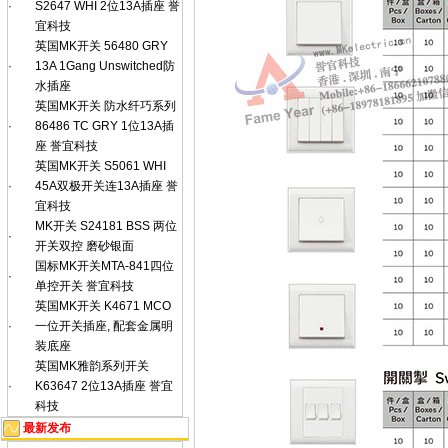
·
S2647 WHI 2位13A插座 誉
宜科技
英国MK开关 56480 GRY
·
13A 1Gang Unswitched防
水插座
英国MK开关 防水纤巧系列
·
86486 TC GRY 1位13A插
座 誉宜科技
英国MK开关 S5061 WHI
·
45A双极开关连13A插座 誉
宜科技
MK开关 S24181 BSS 两位
·
开关双控 磨砂银面
国标MK开关MTA-841四位
·
单控开关 誉宜科技
英国MK开关 K4671 MCO
·
一位开关插座, 配套金属明
装底座
英国MK雅韵系列开关
·
K63647 2位13A插座 誉宜
科技
最新发布