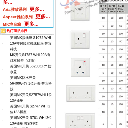
多...
更多...
Aria雅致系列
更多...
Aspect雅柏系列
更多...
MK地台箱
热门商品排行
英国MK接线座 S1072 WHI
·
13A带保险丝接线插座 誉宜
科技
MK开关S4787 WHI 20A有
·
灯双线型（灯曲）
英国MK开关 56233GRY 防
·
水盖
英国MK防水开关
·
56400GRY 1位开关 誉宜科
技
英国MK开关S2757WHI 1位
·
13A插座
英国MK开关 S2747 WHI 2
·
位13A插座
英国MK开关 S781 WHI 2位
·
13A插座 誉宜科技